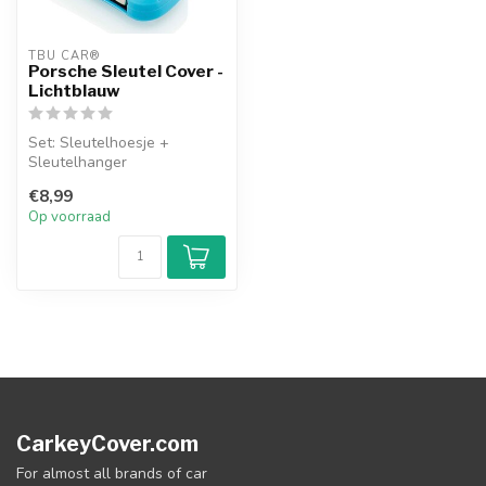
TBU CAR®
Porsche Sleutel Cover -
Lichtblauw
Set: Sleutelhoesje +
Sleutelhanger
€8,99
Op voorraad
CarkeyCover.com
For almost all brands of car