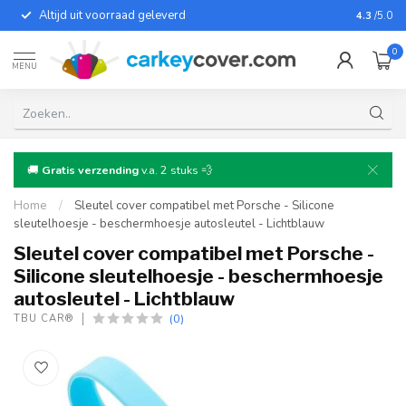
Altijd uit voorraad geleverd
Voor bij
4.3
/5.0
0
MENU
🚚
Gratis verzending
v.a. 2 stuks 💨
Home
/
Sleutel cover compatibel met Porsche - Silicone
sleutelhoesje - beschermhoesje autosleutel - Lichtblauw
Sleutel cover compatibel met Porsche -
Silicone sleutelhoesje - beschermhoesje
autosleutel - Lichtblauw
(0)
TBU CAR®