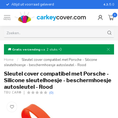
Altijd uit voorraad geleverd
Voor bij
4.3
/5.0
0
MENU
🚚
Gratis verzending
v.a. 2 stuks 💨
Home
/
Sleutel cover compatibel met Porsche - Silicone
sleutelhoesje - beschermhoesje autosleutel - Rood
Sleutel cover compatibel met Porsche -
Silicone sleutelhoesje - beschermhoesje
autosleutel - Rood
(0)
TBU CAR®