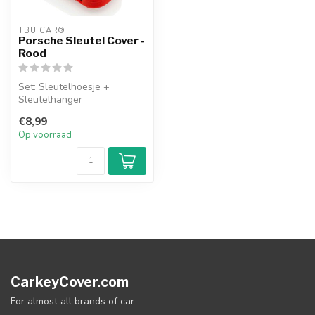
TBU CAR®
Porsche Sleutel Cover -
Rood
Set: Sleutelhoesje +
Sleutelhanger
€8,99
Op voorraad
CarkeyCover.com
For almost all brands of car