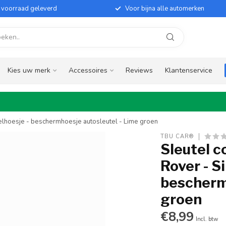
it voorraad geleverd
Voor bijna alle automerken
Kies uw merk
Accessoires
Reviews
Klantenservice
telhoesje - beschermhoesje autosleutel - Lime groen
TBU CAR®
Sleutel 
Rover - S
bescherm
groen
€8,99
Incl. btw