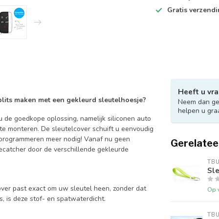
Gratis verzend
Heeft u vra
 blits maken met een gekleurd sleutelhoesje?
Neem dan ger
helpen u gra
 de goedkope oplossing, namelijk siliconen auto
 te monteren. De sleutelcover schuift u eenvoudig
en programmeren meer nodig! Vanaf nu geen
Gerelatee
catcher door de verschillende gekleurde
TB
Sle
over past exact om uw sleutel heen, zonder dat
Op 
is, is deze stof- en spatwaterdicht.
TB