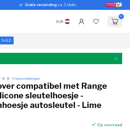
Gratis verzending
v.a. 2 stuks
0
EUR
SALE
0 beoordelingen
cover compatibel met Range
ilicone sleutelhoesje -
hoesje autosleutel - Lime
Op voorraad