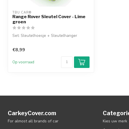
TBU CAR®
Range Rover Sleutel Cover - Lime
groen
Set: Sleutelhoesje + Sleutelhanger
€8,99
Op voorraad
CarkeyCover.com
Categori
For almost all brands of car
Kies uw merk