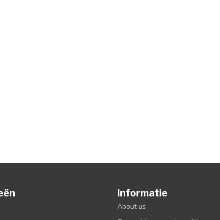
eën
Informatie
About us