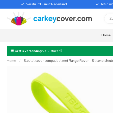
Verstuurd vanuit Nederland
Altijd u
Home
🚚
Gratis verzending
v.a. 2 stuks 💨
Home
/
Sleutel cover compatibel met Range Rover - Silicone sleu