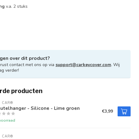
ing
v.a. 2 stuks
gen over dit product?
ust contact met ons op via
support@carkeycover.com
. Wij
ag verder!
rde producten
U CAR®
utelhanger - Silicone - Lime groen
€3,99
voorraad
U CAR®