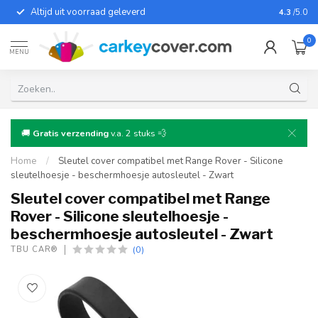
Altijd uit voorraad geleverd
Voor bij
4.3
/5.0
0
MENU
🚚
Gratis verzending
v.a. 2 stuks 💨
Home
/
Sleutel cover compatibel met Range Rover - Silicone
sleutelhoesje - beschermhoesje autosleutel - Zwart
Sleutel cover compatibel met Range
Rover - Silicone sleutelhoesje -
beschermhoesje autosleutel - Zwart
(0)
TBU CAR®