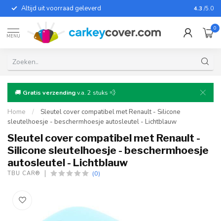
Altijd uit voorraad geleverd
Voor bij
4.3
/5.0
0
MENU
🚚
Gratis verzending
v.a. 2 stuks 💨
Home
/
Sleutel cover compatibel met Renault - Silicone
sleutelhoesje - beschermhoesje autosleutel - Lichtblauw
Sleutel cover compatibel met Renault -
Silicone sleutelhoesje - beschermhoesje
autosleutel - Lichtblauw
(0)
TBU CAR®