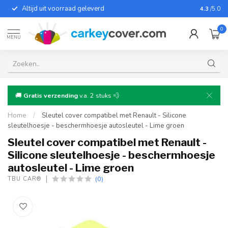
Altijd uit voorraad geleverd
Voor bij
4.3
/5.0
0
MENU
🚚
Gratis verzending
v.a. 2 stuks 💨
Home
/
Sleutel cover compatibel met Renault - Silicone
sleutelhoesje - beschermhoesje autosleutel - Lime groen
Sleutel cover compatibel met Renault -
Silicone sleutelhoesje - beschermhoesje
autosleutel - Lime groen
(0)
TBU CAR®