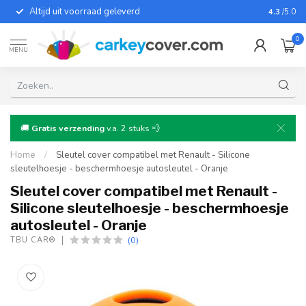
Altijd uit voorraad geleverd
Voor bij
4.3
/5.0
0
MENU
🚚
Gratis verzending
v.a. 2 stuks 💨
Home
/
Sleutel cover compatibel met Renault - Silicone
sleutelhoesje - beschermhoesje autosleutel - Oranje
Sleutel cover compatibel met Renault -
Silicone sleutelhoesje - beschermhoesje
autosleutel - Oranje
(0)
TBU CAR®