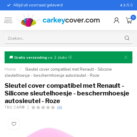
Altijd uit voorraad geleverd
Voor bij
4.3
/5.0
0
MENU
🚚
Gratis verzending
v.a. 2 stuks 💨
Home
/
Sleutel cover compatibel met Renault - Silicone
sleutelhoesje - beschermhoesje autosleutel - Roze
Sleutel cover compatibel met Renault -
Silicone sleutelhoesje - beschermhoesje
autosleutel - Roze
(0)
TBU CAR®