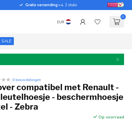
Gratis verzending
v.a. 2 stuks
0
EUR
SALE
0 beoordelingen
over compatibel met Renault -
sleutelhoesje - beschermhoesje
el - Zebra
Op voorraad