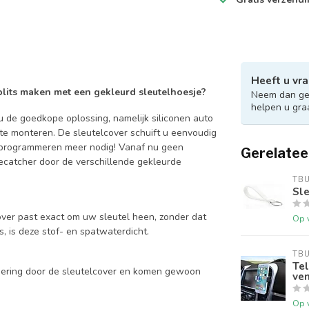
Heeft u vra
 blits maken met een gekleurd sleutelhoesje?
Neem dan ger
helpen u gra
 de goedkope oplossing, namelijk siliconen auto
 te monteren. De sleutelcover schuift u eenvoudig
en programmeren meer nodig! Vanaf nu geen
Gerelatee
catcher door de verschillende gekleurde
TB
Sle
over past exact om uw sleutel heen, zonder dat
Op 
is, is deze stof- en spatwaterdicht.
TB
Tel
mering door de sleutelcover en komen gewoon
ven
Op 