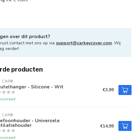
gen over dit product?
ust contact met ons op via
support@carkeycover.com
. Wij
ag verder!
rde producten
U CAR®
utelhanger - Silicone - Wit
€3,99
voorraad
U CAR®
efoonhouder - Universele
tilatiehouder
€14,99
voorraad