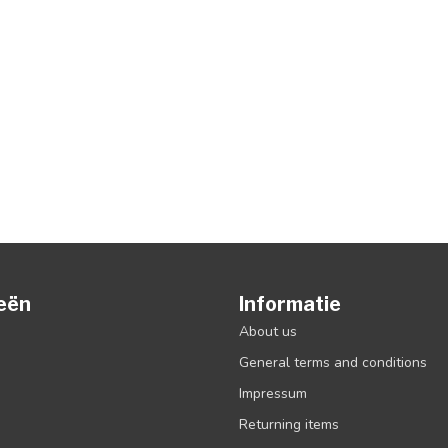
eën
Informatie
About us
General terms and conditions
Impressum
Returning items