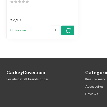
€7,99
Op voorraad
CarkeyCover.com
Categori
For almost all brands of car
Kies uw merk
Accessoires
Reviews