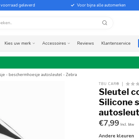
it voorraad geleverd
Voor bijna alle automerken
Kies uw merk
Accessoires
Reviews
Klantenservice
esje - beschermhoesje autosleutel - Zebra
TBU CAR®
Sleutel c
Silicone 
autosleut
€7,99
Incl. btw
Andere kleuren