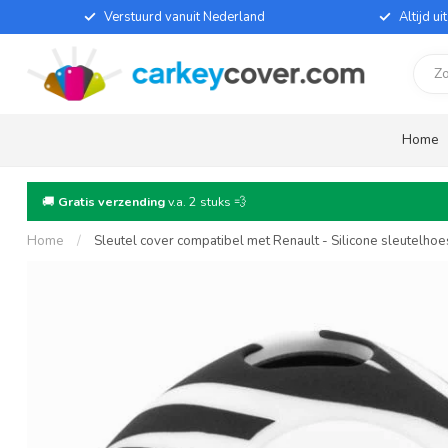
Verstuurd vanuit Nederland
Altijd u
Home
🚚
Gratis verzending
v.a. 2 stuks 💨
Home
/
Sleutel cover compatibel met Renault - Silicone sleutelho