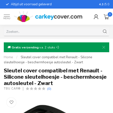
Altijd uit voorraad geleverd
Voor bij
4.3
/5.0
0
MENU
🚚
Gratis verzending
v.a. 2 stuks 💨
Home
/
Sleutel cover compatibel met Renault - Silicone
sleutelhoesje - beschermhoesje autosleutel - Zwart
Sleutel cover compatibel met Renault -
Silicone sleutelhoesje - beschermhoesje
autosleutel - Zwart
(0)
TBU CAR®