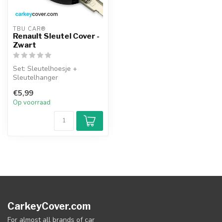
TBU CAR®
Renault Sleutel Cover -
Zwart
Set: Sleutelhoesje +
Sleutelhanger
€5,99
Op voorraad
CarkeyCover.com
For almost all brands of car