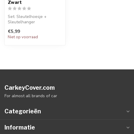
Zwart
Set: Sleutelhoesje +
Sleutelhanger
€5,99
Niet op voorraad
CarkeyCover.com
For almost all brands of car
Categorieën
Informatie