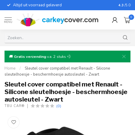
Altijd uit voorraad geleverd
Voor bij
4.3
/5.0
0
MENU
🚚
Gratis verzending
v.a. 2 stuks 💨
Home
/
Sleutel cover compatibel met Renault - Silicone
sleutelhoesje - beschermhoesje autosleutel - Zwart
Sleutel cover compatibel met Renault -
Silicone sleutelhoesje - beschermhoesje
autosleutel - Zwart
(0)
TBU CAR®