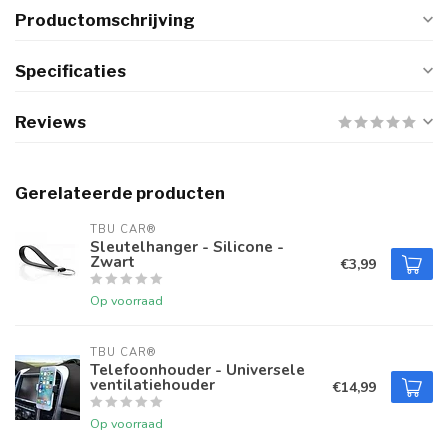
Productomschrijving
Specificaties
Reviews
Gerelateerde producten
TBU CAR®
Sleutelhanger - Silicone -
Zwart
€3,99
Op voorraad
TBU CAR®
Telefoonhouder - Universele
ventilatiehouder
€14,99
Op voorraad