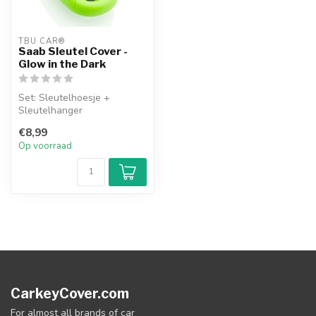
TBU CAR®
Saab Sleutel Cover -
Glow in the Dark
Set: Sleutelhoesje +
Sleutelhanger
€8,99
Op voorraad
CarkeyCover.com
For almost all brands of car