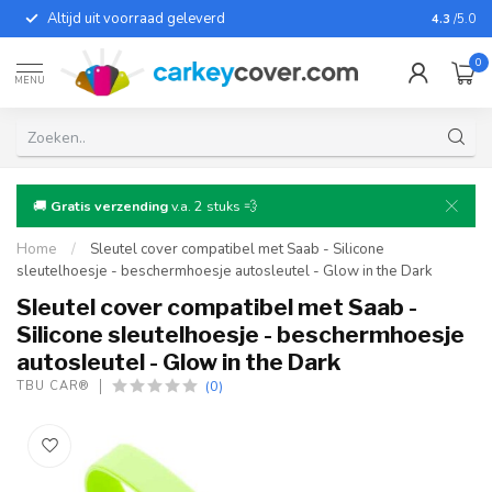
Altijd uit voorraad geleverd
Voor bij
4.3
/5.0
0
MENU
🚚
Gratis verzending
v.a. 2 stuks 💨
Home
/
Sleutel cover compatibel met Saab - Silicone
sleutelhoesje - beschermhoesje autosleutel - Glow in the Dark
Sleutel cover compatibel met Saab -
Silicone sleutelhoesje - beschermhoesje
autosleutel - Glow in the Dark
(0)
TBU CAR®