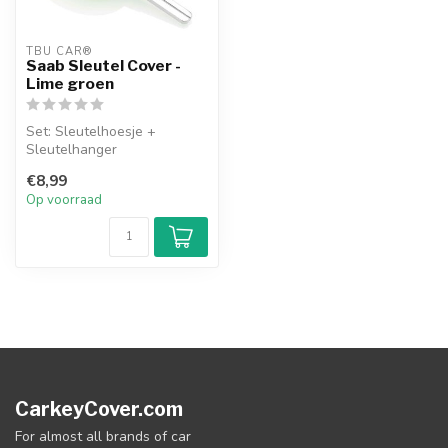
TBU CAR®
Saab Sleutel Cover -
Lime groen
Set: Sleutelhoesje +
Sleutelhanger
€8,99
Op voorraad
CarkeyCover.com
For almost all brands of car