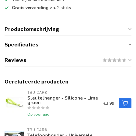
Gratis verzending
v.a. 2 stuks
Productomschrijving
Specificaties
Reviews
Gerelateerde producten
TBU CAR®
Sleutelhanger - Silicone - Lime
groen
€3,99
Op voorraad
TBU CAR®
Telefoonhouder - Universele