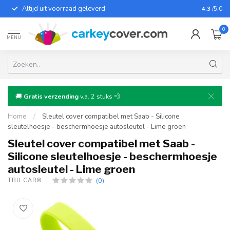
Altijd uit voorraad geleverd
Voor bij
4.3
/5.0
0
MENU
🚚
Gratis verzending
v.a. 2 stuks 💨
Home
/
Sleutel cover compatibel met Saab - Silicone
sleutelhoesje - beschermhoesje autosleutel - Lime groen
Sleutel cover compatibel met Saab -
Silicone sleutelhoesje - beschermhoesje
autosleutel - Lime groen
(0)
TBU CAR®