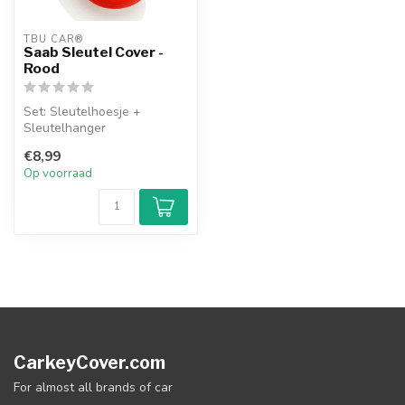
TBU CAR®
Saab Sleutel Cover -
Rood
Set: Sleutelhoesje +
Sleutelhanger
€8,99
Op voorraad
CarkeyCover.com
For almost all brands of car