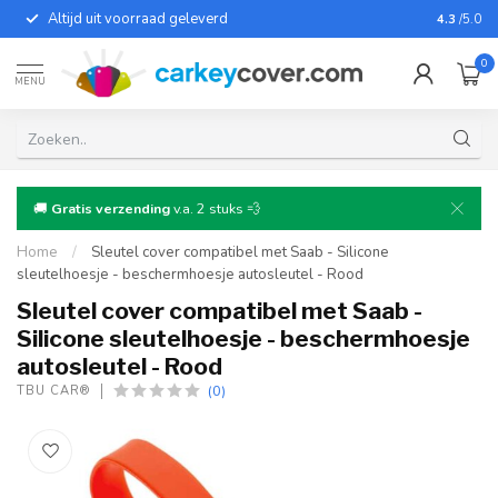
Altijd uit voorraad geleverd
Voor bij
4.3
/5.0
0
MENU
🚚
Gratis verzending
v.a. 2 stuks 💨
Home
/
Sleutel cover compatibel met Saab - Silicone
sleutelhoesje - beschermhoesje autosleutel - Rood
Sleutel cover compatibel met Saab -
Silicone sleutelhoesje - beschermhoesje
autosleutel - Rood
(0)
TBU CAR®