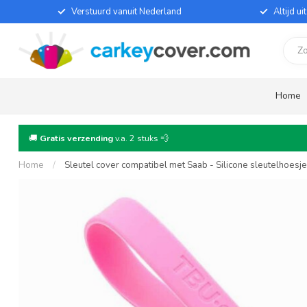
Verstuurd vanuit Nederland
Altijd u
Home
🚚
Gratis verzending
v.a. 2 stuks 💨
Home
/
Sleutel cover compatibel met Saab - Silicone sleutelhoesj