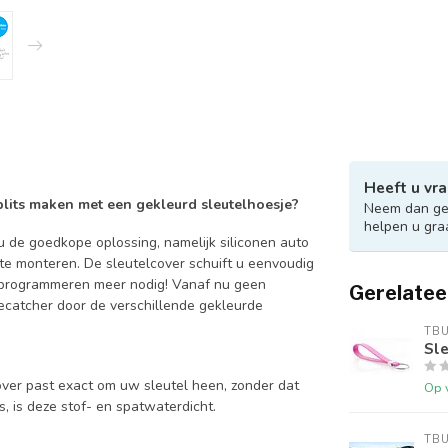
Heeft u vra
 blits maken met een gekleurd sleutelhoesje?
Neem dan ger
helpen u gra
 de goedkope oplossing, namelijk siliconen auto
 te monteren. De sleutelcover schuift u eenvoudig
en programmeren meer nodig! Vanaf nu geen
Gerelatee
catcher door de verschillende gekleurde
TB
Sle
over past exact om uw sleutel heen, zonder dat
Op 
is, is deze stof- en spatwaterdicht.
TB