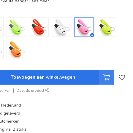
+ Sleutelhanger
Lees meer
.
Toevoegen aan winkelwagen
lijken
Deel dit product
t Nederland
ad geleverd
 automerken
ing
v.a. 2 stuks