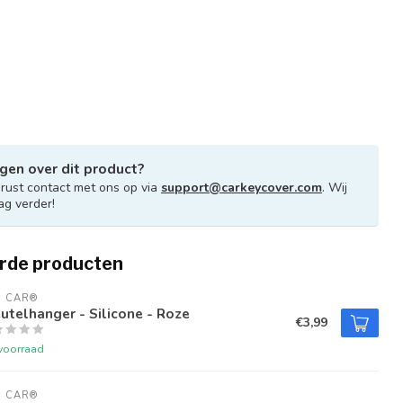
gen over dit product?
ust contact met ons op via
support@carkeycover.com
. Wij
ag verder!
rde producten
U CAR®
utelhanger - Silicone - Roze
€3,99
voorraad
U CAR®