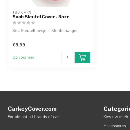
TBU CAR®
Saab Sleutel Cover - Roze
Set: Sleutelhoesje + Sleutelhanger
€8,99
Op voorraad
CarkeyCover.com
Categori
For almost all brands of car
Kies uw merk
Accessoires