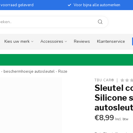
it voorraad geleverd
Voor bijna alle automerken
Kies uw merk
Accessoires
Reviews
Klantenservice
e - beschermhoesje autosleutel - Roze
TBU CAR®
Sleutel c
Silicone 
autosleut
€8,99
Incl. btw