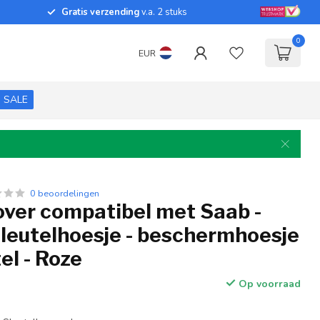
Gratis verzending
v.a. 2 stuks
0
EUR
SALE
0 beoordelingen
over compatibel met Saab -
sleutelhoesje - beschermhoesje
el - Roze
Op voorraad