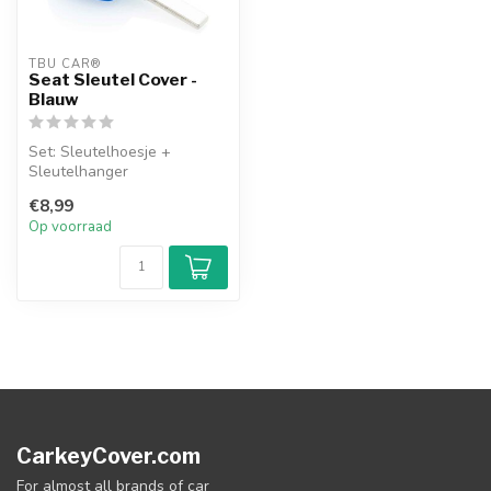
TBU CAR®
Seat Sleutel Cover -
Blauw
Set: Sleutelhoesje +
Sleutelhanger
€8,99
Op voorraad
CarkeyCover.com
For almost all brands of car