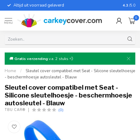
Altijd uit voorraad geleverd
Voor bij
4.3
/5.0
0
MENU
🚚
Gratis verzending
v.a. 2 stuks 💨
Home
/
Sleutel cover compatibel met Seat - Silicone sleutelhoesje
- beschermhoesje autosleutel - Blauw
Sleutel cover compatibel met Seat -
Silicone sleutelhoesje - beschermhoesje
autosleutel - Blauw
(0)
TBU CAR®