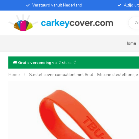
Verstuurd vanuit Nederland
Altijd u
Home
🚚
Gratis verzending
v.a. 2 stuks 💨
Home
/
Sleutel cover compatibel met Seat - Silicone sleutelhoesj