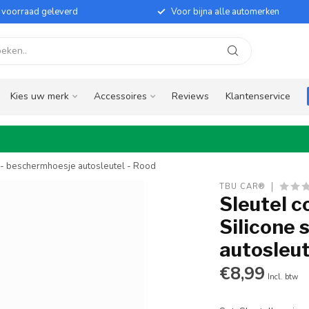
it voorraad geleverd
Voor bijna alle automerken
Kies uw merk
Accessoires
Reviews
Klantenservice
e - beschermhoesje autosleutel - Rood
TBU CAR®
Sleutel c
Silicone 
autosleut
€8,99
Incl. btw