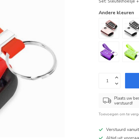
Set: Sleutelhoesje 
Andere kleuren
Plaats uw bes
verstuurd!
Toevoegen om te verge
Verstuurd vanui
Altijd uit voorra