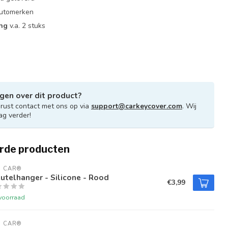
 automerken
ing
v.a. 2 stuks
gen over dit product?
ust contact met ons op via
support@carkeycover.com
. Wij
ag verder!
rde producten
U CAR®
utelhanger - Silicone - Rood
€3,99
voorraad
U CAR®