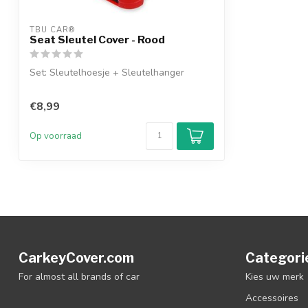
TBU CAR®
Seat Sleutel Cover - Rood
Set: Sleutelhoesje + Sleutelhanger
€8,99
Op voorraad
CarkeyCover.com
Categori
For almost all brands of car
Kies uw merk
Accessoires