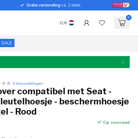
Gratis verzending
v.a. 2 stuks
0
EUR
SALE
0 beoordelingen
over compatibel met Seat -
sleutelhoesje - beschermhoesje
el - Rood
Op voorraad