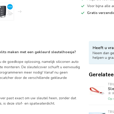
Voor bijna alle
Gratis verzend
Heeft u vra
 blits maken met een gekleurd sleutelhoesje?
Neem dan ger
helpen u gra
 de goedkope oplossing, namelijk siliconen auto
 te monteren. De sleutelcover schuift u eenvoudig
en programmeren meer nodig! Vanaf nu geen
Gerelatee
catcher door de verschillende gekleurde
TB
Sle
over past exact om uw sleutel heen, zonder dat
Op 
is, is deze stof- en spatwaterdicht.
TB