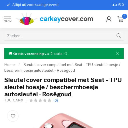
Altijd uit voorraad geleverd
Voor bij
4.3
/5.0
0
MENU
🚚
Gratis verzending
v.a. 2 stuks 💨
Home
/
Sleutel cover compatibel met Seat - TPU sleutel hoesje /
beschermhoesje autosleutel - Roségoud
Sleutel cover compatibel met Seat - TPU
sleutel hoesje / beschermhoesje
autosleutel - Roségoud
(0)
TBU CAR®