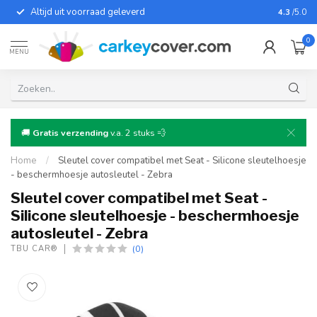
Altijd uit voorraad geleverd
Voor bij
4.3
/5.0
0
MENU
🚚
Gratis verzending
v.a. 2 stuks 💨
Home
/
Sleutel cover compatibel met Seat - Silicone sleutelhoesje
- beschermhoesje autosleutel - Zebra
Sleutel cover compatibel met Seat -
Silicone sleutelhoesje - beschermhoesje
autosleutel - Zebra
(0)
TBU CAR®