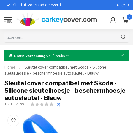
Altijd uit voorraad geleverd
Voor bij
4.3
/5.0
0
MENU
🚚
Gratis verzending
v.a. 2 stuks 💨
Home
/
Sleutel cover compatibel met Skoda - Silicone
sleutelhoesje - beschermhoesje autosleutel - Blauw
Sleutel cover compatibel met Skoda -
Silicone sleutelhoesje - beschermhoesje
autosleutel - Blauw
(0)
TBU CAR®