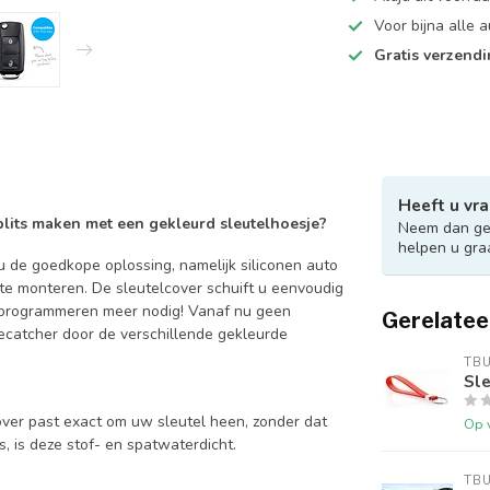
Voor bijna alle
Gratis verzend
Heeft u vra
 blits maken met een gekleurd sleutelhoesje?
Neem dan ger
helpen u gra
 de goedkope oplossing, namelijk siliconen auto
 te monteren. De sleutelcover schuift u eenvoudig
en programmeren meer nodig! Vanaf nu geen
Gerelatee
catcher door de verschillende gekleurde
TB
Sle
over past exact om uw sleutel heen, zonder dat
Op 
is, is deze stof- en spatwaterdicht.
TB