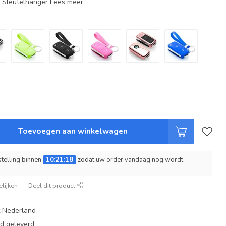
+ Sleutelhanger
Lees meer
.
Toevoegen aan winkelwagen
telling binnen
10:21:17
zodat uw order vandaag nog wordt
lijken
Deel dit product
t Nederland
ad geleverd