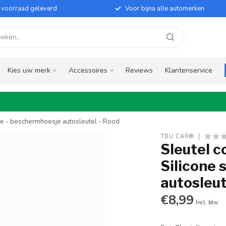
it voorraad geleverd
Voor bijna alle automerken
Kies uw merk
Accessoires
Reviews
Klantenservice
sje - beschermhoesje autosleutel - Rood
TBU CAR®
Sleutel c
Silicone 
autosleut
€8,99
Incl. btw