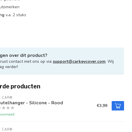
 automerken
ing
v.a. 2 stuks
gen over dit product?
ust contact met ons op via
support@carkeycover.com
. Wij
ag verder!
rde producten
U CAR®
utelhanger - Silicone - Rood
€3,99
voorraad
U CAR®