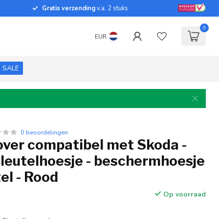
Gratis verzending
v.a. 2 stuks
0
EUR
SALE
0 beoordelingen
over compatibel met Skoda -
sleutelhoesje - beschermhoesje
el - Rood
Op voorraad