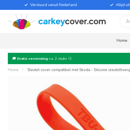
Verstuurd vanuit Nederland
Altijd u
Home
🚚
Gratis verzending
v.a. 2 stuks 💨
Home
/
Sleutel cover compatibel met Skoda - Silicone sleutelhoe