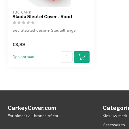
TBU CAR®
Skoda Sleutel Cover - Rood
Set: Sleutelhoesje + Sleutelhanger
€8,99
Op voorraad
CarkeyCover.com
Categori
For almost all brands of car
Kies uw merk
Accessoires