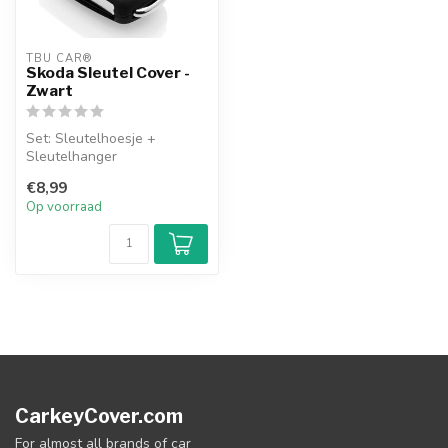
TBU CAR®
Skoda Sleutel Cover -
Zwart
Set: Sleutelhoesje +
Sleutelhanger
€8,99
Op voorraad
CarkeyCover.com
For almost all brands of car