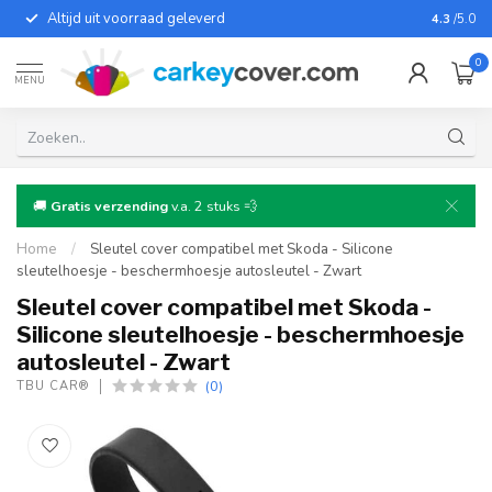
Altijd uit voorraad geleverd
Voor bij
4.3
/5.0
0
MENU
🚚
Gratis verzending
v.a. 2 stuks 💨
Home
/
Sleutel cover compatibel met Skoda - Silicone
sleutelhoesje - beschermhoesje autosleutel - Zwart
Sleutel cover compatibel met Skoda -
Silicone sleutelhoesje - beschermhoesje
autosleutel - Zwart
(0)
TBU CAR®