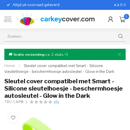
Altijd uit voorraad geleverd
Voor bij
4.3
/5.0
0
MENU
🚚
Gratis verzending
v.a. 2 stuks 💨
Home
/
Sleutel cover compatibel met Smart - Silicone
sleutelhoesje - beschermhoesje autosleutel - Glow in the Dark
Sleutel cover compatibel met Smart -
Silicone sleutelhoesje - beschermhoesje
autosleutel - Glow in the Dark
(0)
TBU CAR®