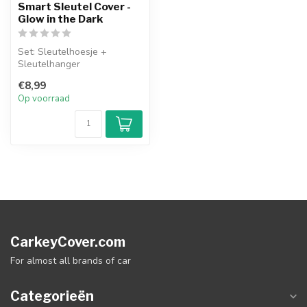
Smart Sleutel Cover -
Glow in the Dark
Set: Sleutelhoesje +
Sleutelhanger
€8,99
Op voorraad
CarkeyCover.com
For almost all brands of car
Categorieën