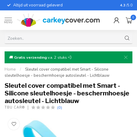
Altijd uit voorraad geleverd
Voor bij
4.3
/5.0
0
MENU
🚚
Gratis verzending
v.a. 2 stuks 💨
Home
/
Sleutel cover compatibel met Smart - Silicone
sleutelhoesje - beschermhoesje autosleutel - Lichtblauw
Sleutel cover compatibel met Smart -
Silicone sleutelhoesje - beschermhoesje
autosleutel - Lichtblauw
(0)
TBU CAR®