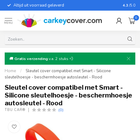
Altijd uit voorraad geleverd
Voor bij
4.3
/5.0
0
MENU
🚚
Gratis verzending
v.a. 2 stuks 💨
Home
/
Sleutel cover compatibel met Smart - Silicone
sleutelhoesje - beschermhoesje autosleutel - Rood
Sleutel cover compatibel met Smart -
Silicone sleutelhoesje - beschermhoesje
autosleutel - Rood
(0)
TBU CAR®