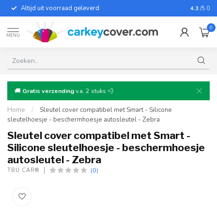
Altijd uit voorraad geleverd
Voor bij
4.3
/5.0
0
MENU
🚚
Gratis verzending
v.a. 2 stuks 💨
Home
/
Sleutel cover compatibel met Smart - Silicone
sleutelhoesje - beschermhoesje autosleutel - Zebra
Sleutel cover compatibel met Smart -
Silicone sleutelhoesje - beschermhoesje
autosleutel - Zebra
(0)
TBU CAR®