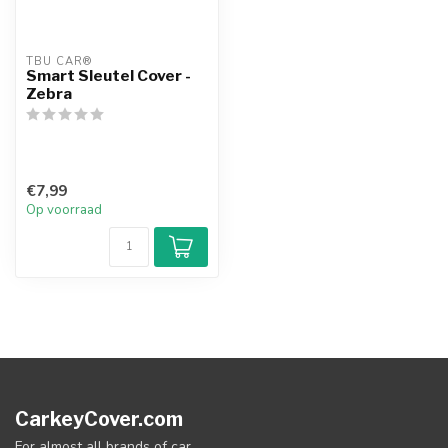
TBU CAR®
Smart Sleutel Cover -
Zebra
€7,99
Op voorraad
CarkeyCover.com
For almost all brands of car