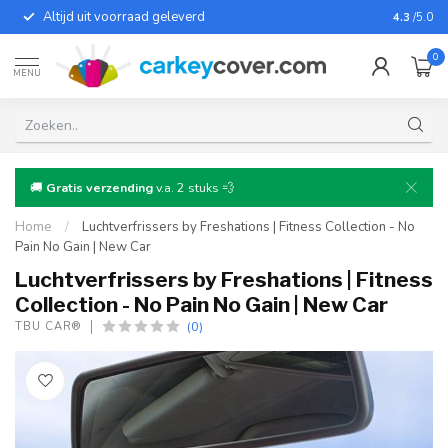
Altijd uit voorraad geleverd
Voor bij
4.3
/5.0
0
MENU
🚚
Gratis verzending
v.a. 2 stuks 💨
Home
/
Luchtverfrissers by Freshations | Fitness Collection - No
Pain No Gain | New Car
Luchtverfrissers by Freshations | Fitness
Collection - No Pain No Gain | New Car
(0)
TBU CAR®