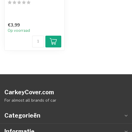
€3,99
Op voorraad
CarkeyCover.com
For almost all brands of car
Categorieën
Informatie