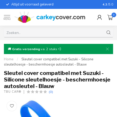
Altijd uit voorraad geleverd
Voor bij
4.3
/5.0
0
MENU
🚚
Gratis verzending
v.a. 2 stuks 💨
Home
/
Sleutel cover compatibel met Suzuki - Silicone
sleutelhoesje - beschermhoesje autosleutel - Blauw
Sleutel cover compatibel met Suzuki -
Silicone sleutelhoesje - beschermhoesje
autosleutel - Blauw
(0)
TBU CAR®