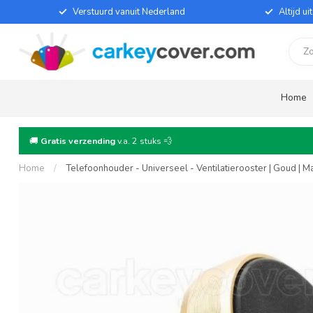
Verstuurd vanuit Nederland
Altijd u
Home
🚚
Gratis verzending
v.a. 2 stuks 💨
Home
/
Telefoonhouder - Universeel - Ventilatierooster | Goud | 