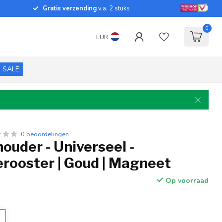
Gratis verzending
v.a. 2 stuks
0
EUR
SALE
0 beoordelingen
ouder - Universeel -
erooster | Goud | Magneet
Op voorraad