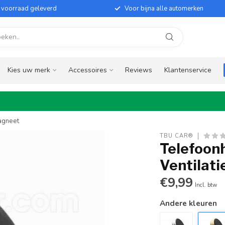
it voorraad geleverd
Voor bijna alle automerken
Kies uw merk
Accessoires
Reviews
Klantenservice
Magneet
TBU CAR®
Telefoonh
Ventilati
€9,99
Incl. btw
Andere kleuren