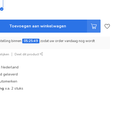
Toevoegen aan winkelwagen
telling binnen
05:25:48
zodat uw order vandaag nog wordt
lijken
Deel dit product
t Nederland
ad geleverd
 automerken
ing
v.a. 2 stuks