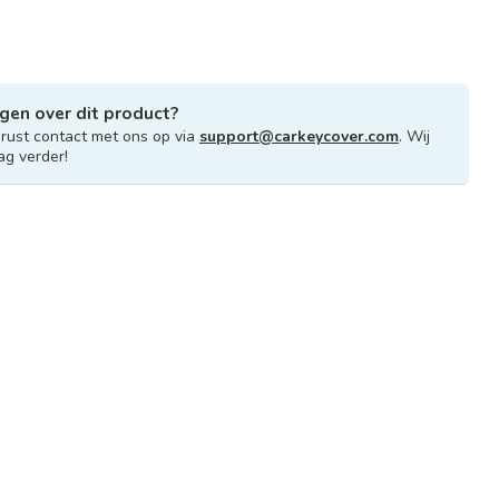
gen over dit product?
ust contact met ons op via
support@carkeycover.com
. Wij
ag verder!