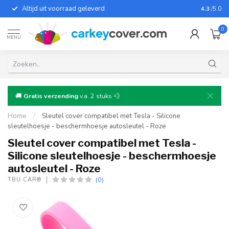
Altijd uit voorraad geleverd
Voor bij
4.3
/5.0
0
MENU
🚚
Gratis verzending
v.a. 2 stuks 💨
Home
/
Sleutel cover compatibel met Tesla - Silicone
sleutelhoesje - beschermhoesje autosleutel - Roze
Sleutel cover compatibel met Tesla -
Silicone sleutelhoesje - beschermhoesje
autosleutel - Roze
(0)
TBU CAR®