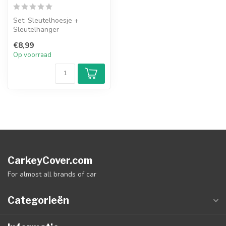
Set: Sleutelhoesje +
Sleutelhanger
€8,99
Op voorraad
CarkeyCover.com
For almost all brands of car
Categorieën