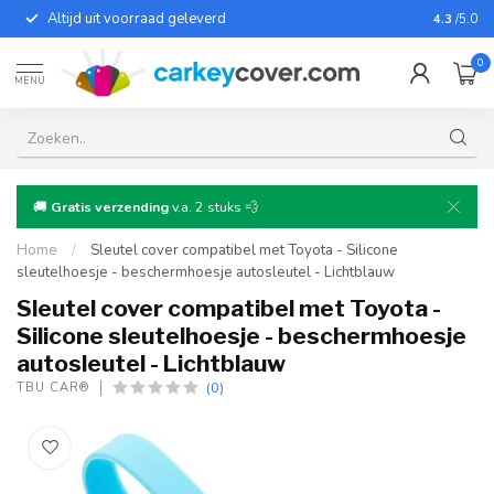
Altijd uit voorraad geleverd
Voor bij
4.3
/5.0
0
MENU
🚚
Gratis verzending
v.a. 2 stuks 💨
Home
/
Sleutel cover compatibel met Toyota - Silicone
sleutelhoesje - beschermhoesje autosleutel - Lichtblauw
Sleutel cover compatibel met Toyota -
Silicone sleutelhoesje - beschermhoesje
autosleutel - Lichtblauw
(0)
TBU CAR®