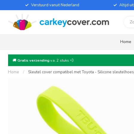
Verstuurd vanuit Nederland
Altijd u
Home
🚚
Gratis verzending
v.a. 2 stuks 💨
Home
/
Sleutel cover compatibel met Toyota - Silicone sleutelhoe