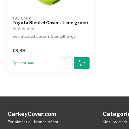
TBU CAR®
Toyota Sleutel Cover - Lime groen
Set: Sleutelhoesje + Sleutelhanger
€8,99
Op voorraad
CarkeyCover.com
Categori
For almost all brands of car
Kies uw merk