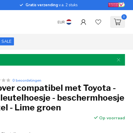
Gratis verzending
v.a. 2 stuks
0
EUR
SALE
0 beoordelingen
over compatibel met Toyota -
sleutelhoesje - beschermhoesje
el - Lime groen
Op voorraad