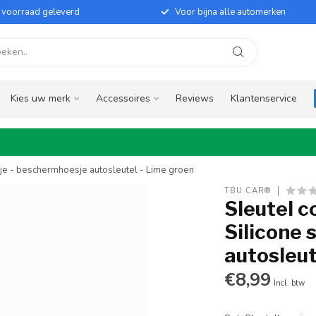
it voorraad geleverd
Voor bijna alle automerken
Kies uw merk
Accessoires
Reviews
Klantenservice
sje - beschermhoesje autosleutel - Lime groen
TBU CAR®
Sleutel c
Silicone 
autosleut
€8,99
Incl. btw