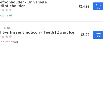
efoonhouder - Universele
tilatiehouder
€14,99
voorraad
U CAR®
htverfrisser Emoticon - Teeth | Zwart Ice
€3,99
t op voorraad