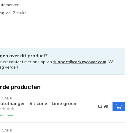
 automerken
ing
v.a. 2 stuks
gen over dit product?
ust contact met ons op via
support@carkeycover.com
. Wij
ag verder!
rde producten
U CAR®
utelhanger - Silicone - Lime groen
€3,99
voorraad
U CAR®