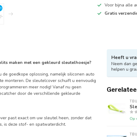
Voor bijna alle
Gratis verzend
Heeft u vra
 blits maken met een gekleurd sleutelhoesje?
Neem dan ger
helpen u gra
 de goedkope oplossing, namelijk siliconen auto
 te monteren. De sleutelcover schuift u eenvoudig
en programmeren meer nodig! Vanaf nu geen
Gerelatee
catcher door de verschillende gekleurde
TB
Sle
over past exact om uw sleutel heen, zonder dat
Op 
is, is deze stof- en spatwaterdicht.
TB