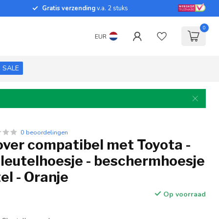
Gratis verzending
v.a. 2 stuks
0
EUR
SALE
0 beoordelingen
over compatibel met Toyota -
sleutelhoesje - beschermhoesje
el - Oranje
Op voorraad