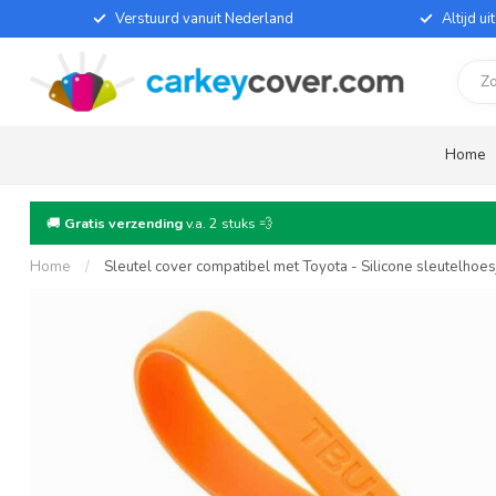
Verstuurd vanuit Nederland
Altijd u
Home
🚚
Gratis verzending
v.a. 2 stuks 💨
Home
/
Sleutel cover compatibel met Toyota - Silicone sleutelhoe