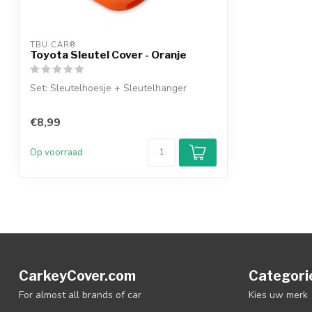
TBU CAR®
Toyota Sleutel Cover - Oranje
Set: Sleutelhoesje + Sleutelhanger
€8,99
Op voorraad
CarkeyCover.com
Categori
For almost all brands of car
Kies uw merk