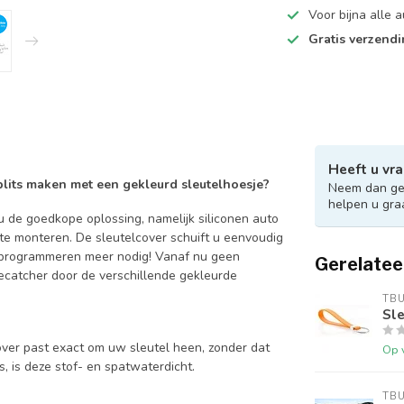
Voor bijna alle
Gratis verzend
Heeft u vra
 blits maken met een gekleurd sleutelhoesje?
Neem dan ger
helpen u gra
 de goedkope oplossing, namelijk siliconen auto
 te monteren. De sleutelcover schuift u eenvoudig
en programmeren meer nodig! Vanaf nu geen
Gerelatee
catcher door de verschillende gekleurde
TB
Sle
over past exact om uw sleutel heen, zonder dat
Op 
is, is deze stof- en spatwaterdicht.
TB