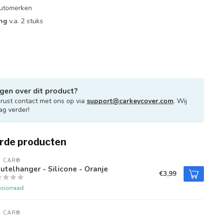
 automerken
ing
v.a. 2 stuks
gen over dit product?
ust contact met ons op via
support@carkeycover.com
. Wij
ag verder!
rde producten
U CAR®
utelhanger - Silicone - Oranje
€3,99
voorraad
U CAR®