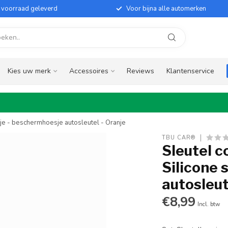
it voorraad geleverd
Voor bijna alle automerken
Kies uw merk
Accessoires
Reviews
Klantenservice
sje - beschermhoesje autosleutel - Oranje
TBU CAR®
Sleutel c
Silicone 
autosleut
€8,99
Incl. btw