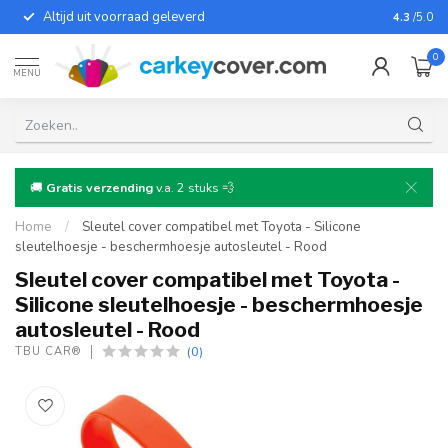
Altijd uit voorraad geleverd
Voor bij
4.3
/5.0
0
MENU
🚚
Gratis verzending
v.a. 2 stuks 💨
Home
/
Sleutel cover compatibel met Toyota - Silicone
sleutelhoesje - beschermhoesje autosleutel - Rood
Sleutel cover compatibel met Toyota -
Silicone sleutelhoesje - beschermhoesje
autosleutel - Rood
(0)
TBU CAR®