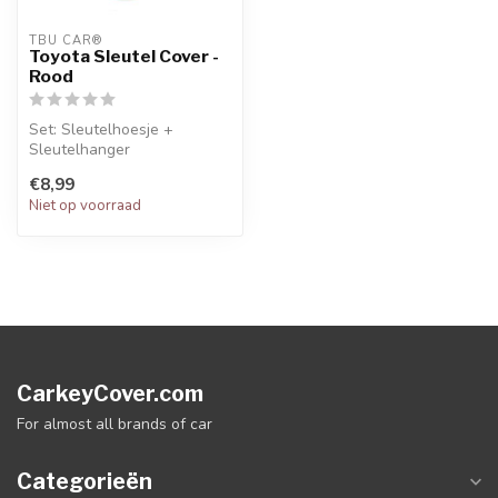
TBU CAR®
Toyota Sleutel Cover -
Rood
Set: Sleutelhoesje +
Sleutelhanger
€8,99
Niet op voorraad
CarkeyCover.com
For almost all brands of car
Categorieën