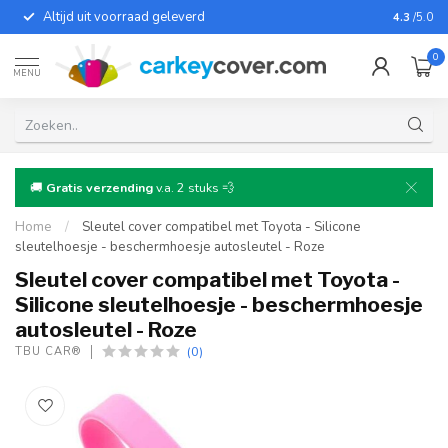
Altijd uit voorraad geleverd
Voor bij
4.3
/5.0
0
MENU
🚚
Gratis verzending
v.a. 2 stuks 💨
Home
/
Sleutel cover compatibel met Toyota - Silicone
sleutelhoesje - beschermhoesje autosleutel - Roze
Sleutel cover compatibel met Toyota -
Silicone sleutelhoesje - beschermhoesje
autosleutel - Roze
(0)
TBU CAR®