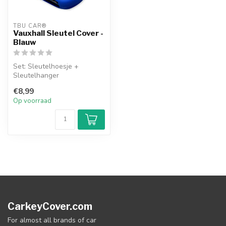
TBU CAR®
Vauxhall Sleutel Cover -
Blauw
Set: Sleutelhoesje +
Sleutelhanger
€8,99
Op voorraad
CarkeyCover.com
For almost all brands of car