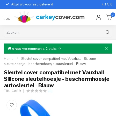
Altijd uit voorraad geleverd
Voor bij
4.3
/5.0
0
MENU
🚚
Gratis verzending
v.a. 2 stuks 💨
Home
/
Sleutel cover compatibel met Vauxhall - Silicone
sleutelhoesje - beschermhoesje autosleutel - Blauw
Sleutel cover compatibel met Vauxhall -
Silicone sleutelhoesje - beschermhoesje
autosleutel - Blauw
(0)
TBU CAR®