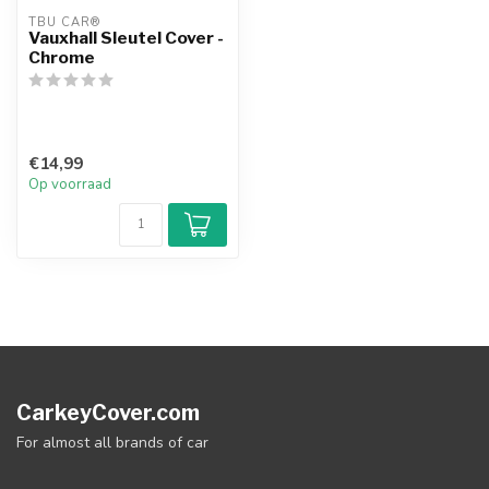
TBU CAR®
Vauxhall Sleutel Cover -
Chrome
€14,99
Op voorraad
CarkeyCover.com
For almost all brands of car