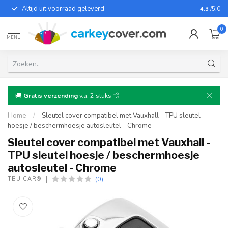
Altijd uit voorraad geleverd
Voor bij
4.3
/5.0
0
MENU
🚚
Gratis verzending
v.a. 2 stuks 💨
Home
/
Sleutel cover compatibel met Vauxhall - TPU sleutel
hoesje / beschermhoesje autosleutel - Chrome
Sleutel cover compatibel met Vauxhall -
TPU sleutel hoesje / beschermhoesje
autosleutel - Chrome
(0)
TBU CAR®