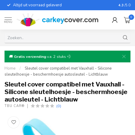
Altijd uit voorraad geleverd
Voor bij
4.3
/5.0
0
MENU
🚚
Gratis verzending
v.a. 2 stuks 💨
Home
/
Sleutel cover compatibel met Vauxhall - Silicone
sleutelhoesje - beschermhoesje autosleutel - Lichtblauw
Sleutel cover compatibel met Vauxhall -
Silicone sleutelhoesje - beschermhoesje
autosleutel - Lichtblauw
(0)
TBU CAR®