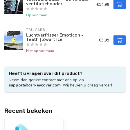
ventilatiehouder
€14,99
Op voorraad
TBU CAR®
Luchtverfrisser Emoticon -
Teeth | Zwart Ice
€3,99
Niet op voorraad
Heeft u vragen over dit product?
Neem dan gerust contact met ons op via
support@carkeycover.com
. Wij helpen u graag verder!
Recent bekeken