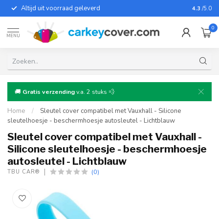
Altijd uit voorraad geleverd
Voor bij
4.3
/5.0
0
MENU
🚚
Gratis verzending
v.a. 2 stuks 💨
Home
/
Sleutel cover compatibel met Vauxhall - Silicone
sleutelhoesje - beschermhoesje autosleutel - Lichtblauw
Sleutel cover compatibel met Vauxhall -
Silicone sleutelhoesje - beschermhoesje
autosleutel - Lichtblauw
(0)
TBU CAR®