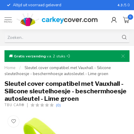
Altijd uit voorraad geleverd
Voor bij
4.3
/5.0
0
MENU
🚚
Gratis verzending
v.a. 2 stuks 💨
Home
/
Sleutel cover compatibel met Vauxhall - Silicone
sleutelhoesje - beschermhoesje autosleutel - Lime groen
Sleutel cover compatibel met Vauxhall -
Silicone sleutelhoesje - beschermhoesje
autosleutel - Lime groen
(0)
TBU CAR®