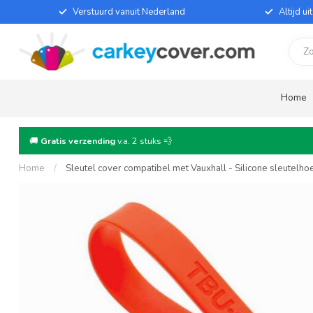
Verstuurd vanuit Nederland
Altijd u
Home
🚚
Gratis verzending
v.a. 2 stuks 💨
Home
/
Sleutel cover compatibel met Vauxhall - Silicone sleutelh