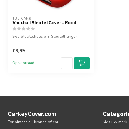
TBU CAR®
Vauxhall Sleutel Cover - Rood
Set: Sleutelhoesje + Sleutelhanger
€8,99
Op voorraad
CarkeyCover.com
Categori
For almost all brands of car
Kies uw merk