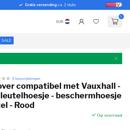
Gratis verzending
v.a. 2 stuks
0
EUR
SALE
0 beoordelingen
over compatibel met Vauxhall -
sleutelhoesje - beschermhoesje
el - Rood
Op voorraad