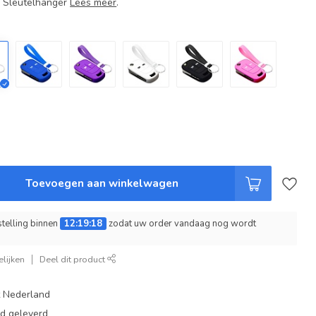
+ Sleutelhanger
Lees meer
.
Toevoegen aan winkelwagen
telling binnen
12:19:17
zodat uw order vandaag nog wordt
lijken
Deel dit product
t Nederland
ad geleverd