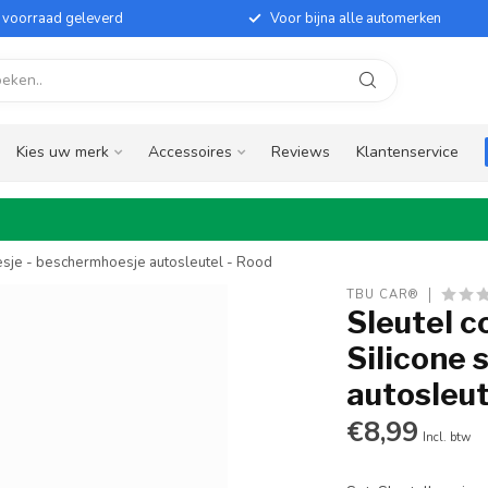
it voorraad geleverd
Voor bijna alle automerken
Kies uw merk
Accessoires
Reviews
Klantenservice
oesje - beschermhoesje autosleutel - Rood
TBU CAR®
Sleutel c
Silicone 
autosleut
€8,99
Incl. btw