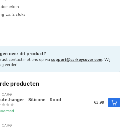
 automerken
ing
v.a. 2 stuks
gen over dit product?
ust contact met ons op via
support@carkeycover.com
. Wij
ag verder!
rde producten
U CAR®
utelhanger - Silicone - Rood
€3,99
voorraad
U CAR®