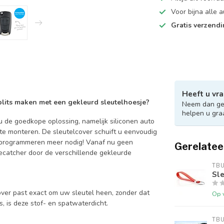
Voor bijna alle
Gratis verzend
Heeft u vra
 blits maken met een gekleurd sleutelhoesje?
Neem dan ger
helpen u gra
 de goedkope oplossing, namelijk siliconen auto
 te monteren. De sleutelcover schuift u eenvoudig
en programmeren meer nodig! Vanaf nu geen
Gerelatee
catcher door de verschillende gekleurde
TB
Sle
over past exact om uw sleutel heen, zonder dat
Op 
is, is deze stof- en spatwaterdicht.
TB