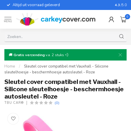
Altijd uit voorraad geleverd
Voor bij
4.3
/5.0
0
MENU
🚚
Gratis verzending
v.a. 2 stuks 💨
Home
/
Sleutel cover compatibel met Vauxhall - Silicone
sleutelhoesje - beschermhoesje autosleutel - Roze
Sleutel cover compatibel met Vauxhall -
Silicone sleutelhoesje - beschermhoesje
autosleutel - Roze
(0)
TBU CAR®