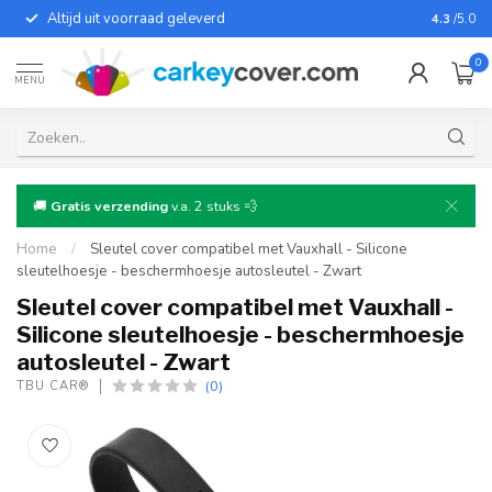
Altijd uit voorraad geleverd
Voor bij
4.3
/5.0
0
MENU
🚚
Gratis verzending
v.a. 2 stuks 💨
Home
/
Sleutel cover compatibel met Vauxhall - Silicone
sleutelhoesje - beschermhoesje autosleutel - Zwart
Sleutel cover compatibel met Vauxhall -
Silicone sleutelhoesje - beschermhoesje
autosleutel - Zwart
(0)
TBU CAR®