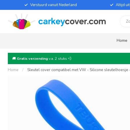
Verstuurd vanuit Nederland
Altijd u
Home
🚚
Gratis verzending
v.a. 2 stuks 💨
Home
/
Sleutel cover compatibel met VW - Silicone sleutelhoesje