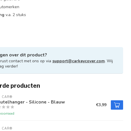
 automerken
ing
v.a. 2 stuks
gen over dit product?
ust contact met ons op via
support@carkeycover.com
. Wij
ag verder!
rde producten
U CAR®
utelhanger - Silicone - Blauw
€3,99
voorraad
U CAR®