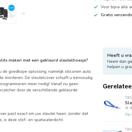
Voor bijna alle
Gratis verzend
Heeft u vra
 blits maken met een gekleurd sleutelhoesje?
Neem dan ger
helpen u gra
 de goedkope oplossing, namelijk siliconen auto
 te monteren. De sleutelcover schuift u eenvoudig
en programmeren meer nodig! Vanaf nu geen
Gerelatee
catcher door de verschillende gekleurde
TB
Sle
over past exact om uw sleutel heen, zonder dat
Op 
is, is deze stof- en spatwaterdicht.
TB