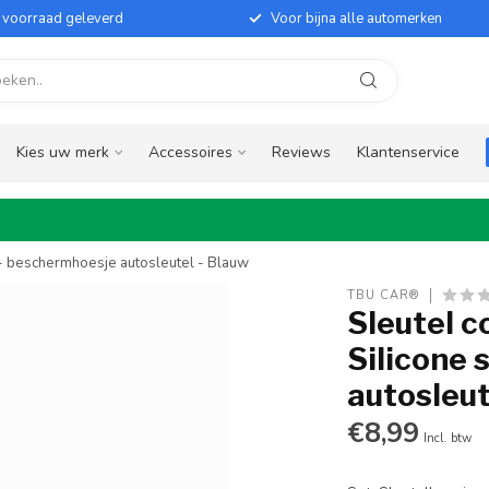
it voorraad geleverd
Voor bijna alle automerken
Kies uw merk
Accessoires
Reviews
Klantenservice
 - beschermhoesje autosleutel - Blauw
TBU CAR®
Sleutel 
Silicone 
autosleut
€8,99
Incl. btw