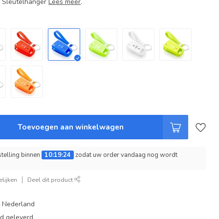
+ Sleutelhanger
Lees meer
.
Toevoegen aan winkelwagen
telling binnen
10:19:23
zodat uw order vandaag nog wordt
lijken
Deel dit product
t Nederland
ad geleverd