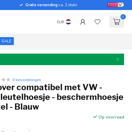
Gratis verzending
v.a. 2 stuks
0
EUR
SALE
0 beoordelingen
cover compatibel met VW -
sleutelhoesje - beschermhoesje
el - Blauw
Op voorraad