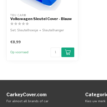
TBU CAR®
Volkswagen Sleutel Cover - Blauw
Set: Sleutelhoesje + Sleutelhanger
€8,99
Op voorraad
CarkeyCover.com
Categori
For almost all brands of car
Kies uw merk