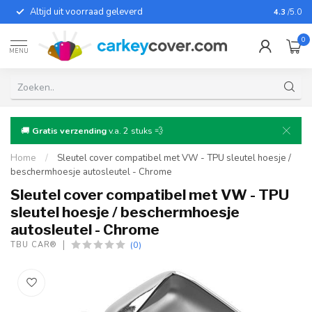
Altijd uit voorraad geleverd
Voor bij
4.3
/5.0
0
MENU
🚚
Gratis verzending
v.a. 2 stuks 💨
Home
/
Sleutel cover compatibel met VW - TPU sleutel hoesje /
beschermhoesje autosleutel - Chrome
Sleutel cover compatibel met VW - TPU
sleutel hoesje / beschermhoesje
autosleutel - Chrome
(0)
TBU CAR®