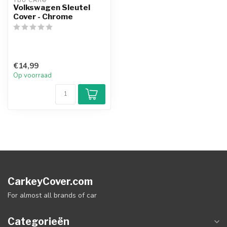
TBU CAR®
Volkswagen Sleutel
Cover - Chrome
€14,99
Op voorraad
CarkeyCover.com
For almost all brands of car
Categorieën