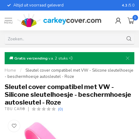
Altijd uit voorraad geleverd
Voor bij
4.3
/5.0
0
MENU
🚚
Gratis verzending
v.a. 2 stuks 💨
Home
/
Sleutel cover compatibel met VW - Silicone sleutelhoesje
- beschermhoesje autosleutel - Roze
Sleutel cover compatibel met VW -
Silicone sleutelhoesje - beschermhoesje
autosleutel - Roze
(0)
TBU CAR®