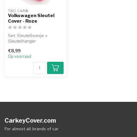
TBU CAR®
Volkswagen Sleutel
Cover - Roze
Set: Sleutelhoesje +
Sleutelhanger
€8,99
Op voorraad
CarkeyCover.com
For almost all brands of car