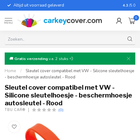
Altijd uit voorraad geleverd
Voor bij
4.3
/5.0
0
MENU
🚚
Gratis verzending
v.a. 2 stuks 💨
Home
/
Sleutel cover compatibel met VW - Silicone sleutelhoesje
- beschermhoesje autosleutel - Rood
Sleutel cover compatibel met VW -
Silicone sleutelhoesje - beschermhoesje
autosleutel - Rood
(0)
TBU CAR®