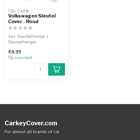
TBU CAR®
Volkswagen Sleutel
Cover - Rood
Set: Sleutelhoesje +
Sleutelhanger
€8,99
Op voorraad
CarkeyCover.com
For almost all brands of car