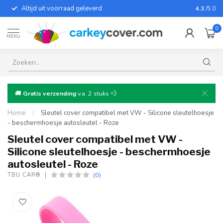
Altijd uit voorraad geleverd
Voor bij
4.3
/5.0
0
MENU
🚚
Gratis verzending
v.a. 2 stuks 💨
Home
/
Sleutel cover compatibel met VW - Silicone sleutelhoesje
- beschermhoesje autosleutel - Roze
Sleutel cover compatibel met VW -
Silicone sleutelhoesje - beschermhoesje
autosleutel - Roze
(0)
TBU CAR®