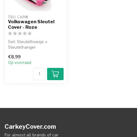
TBU CAR®
Volkswagen Sleutel
Cover - Roze
Set: Sleutelhoesje +
Sleutelhanger
€8,99
Op voorraad
CarkeyCover.com
For almost all brands of car