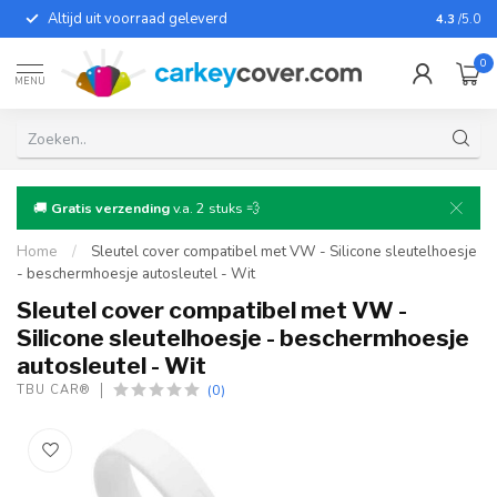
Altijd uit voorraad geleverd
Voor bij
4.3
/5.0
0
MENU
🚚
Gratis verzending
v.a. 2 stuks 💨
Home
/
Sleutel cover compatibel met VW - Silicone sleutelhoesje
- beschermhoesje autosleutel - Wit
Sleutel cover compatibel met VW -
Silicone sleutelhoesje - beschermhoesje
autosleutel - Wit
(0)
TBU CAR®