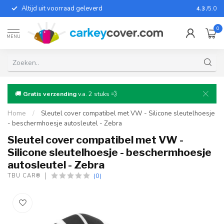
Altijd uit voorraad geleverd
Voor bij
4.3
/5.0
0
MENU
🚚
Gratis verzending
v.a. 2 stuks 💨
Home
/
Sleutel cover compatibel met VW - Silicone sleutelhoesje
- beschermhoesje autosleutel - Zebra
Sleutel cover compatibel met VW -
Silicone sleutelhoesje - beschermhoesje
autosleutel - Zebra
(0)
TBU CAR®